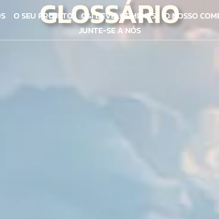
GLOSSÁRIO
ÓS
O SEU PROJETO
C&I DEVELOPMENTS
O NOSSO COM
JUNTE-SE A NÓS