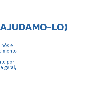
S AJUDAMO-LO)
 nós e
cimento
nte por
a geral,